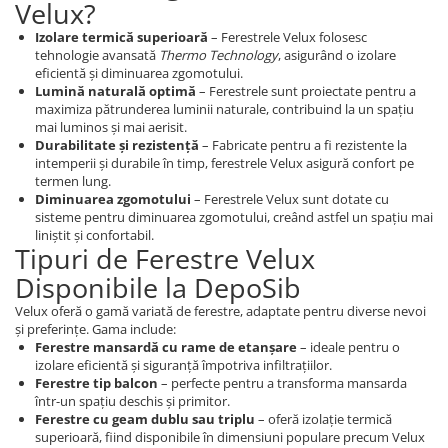
Velux?
Izolare termică superioară
– Ferestrele Velux folosesc
tehnologie avansată
Thermo Technology
, asigurând o izolare
eficientă și diminuarea zgomotului.
Lumină naturală optimă
– Ferestrele sunt proiectate pentru a
maximiza pătrunderea luminii naturale, contribuind la un spațiu
mai luminos și mai aerisit.
Durabilitate și rezistență
– Fabricate pentru a fi rezistente la
intemperii și durabile în timp, ferestrele Velux asigură confort pe
termen lung.
Diminuarea zgomotului
– Ferestrele Velux sunt dotate cu
sisteme pentru diminuarea zgomotului, creând astfel un spațiu mai
liniștit și confortabil.
Tipuri de Ferestre Velux
Disponibile la DepoSib
Velux oferă o gamă variată de ferestre, adaptate pentru diverse nevoi
și preferințe. Gama include:
Ferestre mansardă cu rame de etanșare
– ideale pentru o
izolare eficientă și siguranță împotriva infiltrațiilor.
Ferestre tip balcon
– perfecte pentru a transforma mansarda
într-un spațiu deschis și primitor.
Ferestre cu geam dublu sau triplu
– oferă izolație termică
superioară, fiind disponibile în dimensiuni populare precum Velux