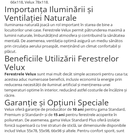
66x118, Velux 78x118.
Importanța Iluminării și
Ventilației Naturale
Iluminarea naturală joacă un rol important în starea de bine a
locuitorilor unei case. Ferestrele Velux permit pătrunderea maximă a
luminii naturale, îmbunătățind atmosfera și contribuind la sănătatea
mentală. De asemenea, ventilația optimă asigură un mediu sănătos
prin circulația aerului proaspăt, menținând un climat confortabil și
plăcut.
Beneficiile Utilizării Ferestrelor
Velux
Ferestrele Velux
sunt mai mult decât simple accesorii pentru casa ta;
acestea aduc numeroase beneficii, inclusiv economii la energie prin
reducerea necesității de iluminat artificial și menținerea unei
temperaturi optime în interior, reducând astfel costurile de încălzire și
răcire.
Garanție și Opțiuni Speciale
Velux oferă garanție de producător de
10 ani
pentru gama Standard,
Premium și Standard+ și de
15 ani
pentru ferestrele acoperite în
poliuretan. De asemenea, gama Velux Standard Plus oferă izolație
fonică superioară cu trei straturi de sticlă, iar dimensiunile disponibile
includ Velux 55x78, 55x98, 66x98 și altele. Pentru confort sporit, sunt