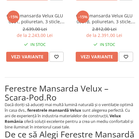
Geam mansarda Velux GLU
Geam mansarda Velux GLU
-15%
-15%
0061, poliuretan, 3 sticle,
0061B, poliuretan, 3 sticle,
maner sus
maner jos
2.639,00 Lei
2.812,00 Lei
de la 2.243,00 Lei
de la 2.391,00 Lei
IN STOC
IN STOC
VEZI VARIANTE
VEZI VARIANTE
Ferestre Mansarda Velux –
Scara-Pod.Ro
Dacă doriți să aduceți mai multă lumină naturală și o ventilație optimă
în casa dvs.,
ferestrele mansardă Velux
sunt alegerea perfectă. Cu
ani de experiență în industria materialelor de construcții,
Velux
România
oferă soluții excelente pentru a crea un mediu confortabil și
bine iluminat în interiorul casei tale.
De ce să Alegi Ferestre Mansardă