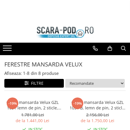
Toate Produsele
SCARI POD
Scari lemn
Scari metal
Scari antifoc
FERESTRE MANSARDA VELUX
Scari speciale
Afiseaza:
1-
8
din
8
produse
Scari case pasive
FILTRE
Accesorii Scari
GEAM MANSARDA
Ferestre Mansarda DEPOSKY
Geam mansarda Velux GZL
Geam mansarda Velux GZL
-19%
-19%
1051 lemn de pin, 2 sticle,
1051 B, lemn de pin, 2 sticle,
Ferestre Mansarda VELUX
maner sus
maner jos
1.781,00 Lei
2.156,00 Lei
Ferestre Mansarda DAKEA
de la 1.441,00 Lei
de la 1.750,00 Lei
Accesorii Ferestre
IN STOC
IN STOC