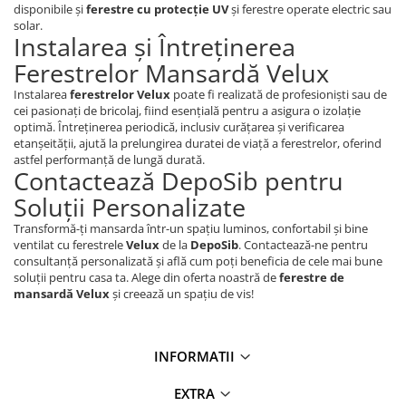
disponibile și
ferestre cu protecție UV
și ferestre operate electric sau
solar.
Instalarea și Întreținerea
Ferestrelor Mansardă Velux
Instalarea
ferestrelor Velux
poate fi realizată de profesioniști sau de
cei pasionați de bricolaj, fiind esențială pentru a asigura o izolație
optimă. Întreținerea periodică, inclusiv curățarea și verificarea
etanșeității, ajută la prelungirea duratei de viață a ferestrelor, oferind
astfel performanță de lungă durată.
Contactează DepoSib pentru
Soluții Personalizate
Transformă-ți mansarda într-un spațiu luminos, confortabil și bine
ventilat cu ferestrele
Velux
de la
DepoSib
. Contactează-ne pentru
consultanță personalizată și află cum poți beneficia de cele mai bune
soluții pentru casa ta. Alege din oferta noastră de
ferestre de
mansardă Velux
și creează un spațiu de vis!
INFORMATII
EXTRA