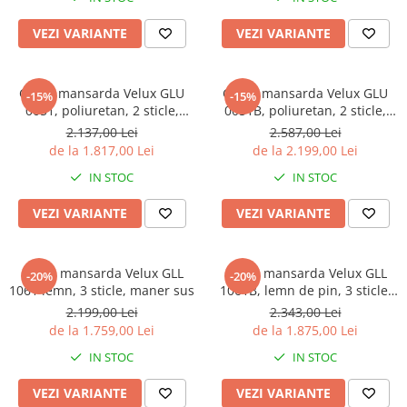
USI VIZITARE
VEZI VARIANTE
VEZI VARIANTE
USI VIZITARE TERMOIZOLATOARE
USI VIZITARE SUPER-
TERMOIZOLATOARE
Geam mansarda Velux GLU
Geam mansarda Velux GLU
-15%
-15%
0051, poliuretan, 2 sticle,
0051B, poliuretan, 2 sticle,
USI VIZITARE ANTIFOC
maner sus
maner jos
2.137,00 Lei
2.587,00 Lei
RESIGILATE
de la 1.817,00 Lei
de la 2.199,00 Lei
PRODUSE
IN STOC
IN STOC
BLOG
VEZI VARIANTE
VEZI VARIANTE
CONTACT
Geam mansarda Velux GLL
Geam mansarda Velux GLL
-20%
-20%
1061 lemn, 3 sticle, maner sus
1061B, lemn de pin, 3 sticle,
maner jos
2.199,00 Lei
2.343,00 Lei
de la 1.759,00 Lei
de la 1.875,00 Lei
IN STOC
IN STOC
VEZI VARIANTE
VEZI VARIANTE