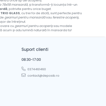
pentru orice tip de acoperiș.
ra 78x118 mansardă
, și transformă-ți locuința într-un
ardă
, potrivite pentru orice buget.
 TRIO GLASS
, cu trei foi de sticlă, sunt perfecte pentru
 de
geamuri pentru mansardă
sau
ferestre acoperiș
,
ușor de întreținut.
enovare cu
geamuri pentru acoperiș
sau modele
ndă acum și adu lumină naturală în mansarda ta!
Suport clienti
08:30-17:00
0374461460
contact@deposib.ro