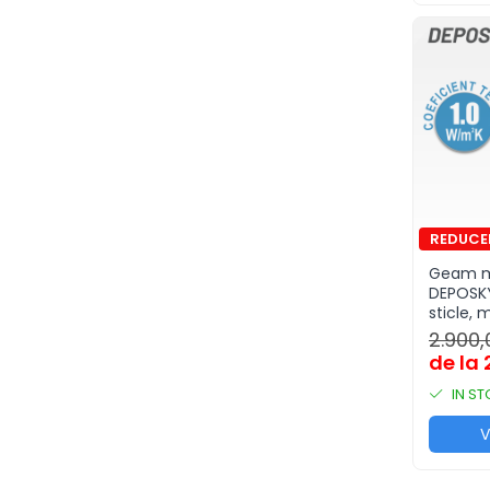
134x98
(3)
134x140
(2)
Geam m
DEPOSKY
sticle, 
2.900,
de la 
IN S
V