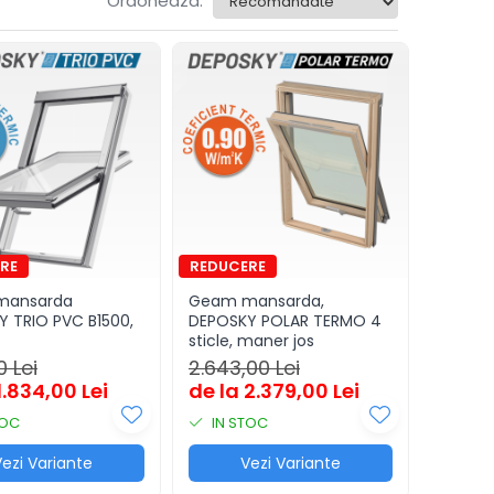
Ordoneaza:
mansarda
Geam mansarda,
 TRIO PVC B1500,
DEPOSKY POLAR TERMO 4
sticle, maner jos
0 Lei
2.643,00 Lei
1.834,00 Lei
de la 2.379,00 Lei
TOC
IN STOC
ezi Variante
Vezi Variante