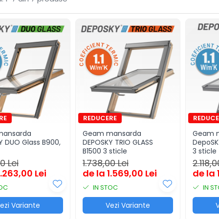
ansarda
Geam mansarda
Geam 
 DUO Glass B900,
DEPOSKY TRIO GLASS
DepoSKY
B1500 3 sticle
3 sticle
0 Lei
1.738,00 Lei
2.118,0
1.263,00 Lei
de la 1.569,00 Lei
de la 
TOC
IN STOC
IN S
ezi Variante
Vezi Variante
V