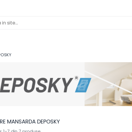
POSKY
TRE MANSARDA DEPOSKY
:
1-
7
din
7
produse