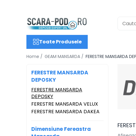
Toate Produsele
SCARI POD
Scari lemn
Toate Produsele
Scari metal
Home /
GEAM MANSARDA /
FERESTRE MANSARDA DE
Scari antifoc
Scari speciale
FERESTRE MANSARDA
Scari case pasive
DEPOSKY
Accesorii Scari
FERESTRE MANSARDA
DEPOSKY
GEAM MANSARDA
FERESTRE MANSARDA VELUX
Ferestre Mansarda DEPOSKY
FERESTRE MANSARDA DAKEA
Ferestre Mansarda VELUX
Ferestre Mansarda DAKEA
FERES
Dimensiune Fereastra
Accesorii Ferestre
Afiseaza