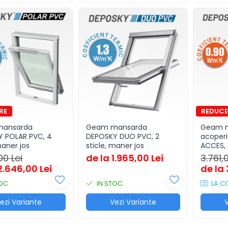
ansarda
Geam mansarda
Geam m
 POLAR PVC, 4
DEPOSKY DUO PVC, 2
acoperi
maner jos
sticle, maner jos
ACCES, 
00 Lei
de la 1.965,00 Lei
3.761,
2.646,00 Lei
de la 
TOC
IN STOC
LA C
ezi Variante
Vezi Variante
V