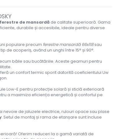
OSKY
ferestre de mansardă
de calitate superioară. Gama
iciente, durabile și accesibile, ideale pentru diverse
iuni populare precum
ferestre mansardă 66x118
sau
 tip de acoperiș, având un unghi între 15° și 90°.
recum băile sau bucătăriile. Aceste geamuri pentru
itate.
feră un confort termic sporit datorită coeficientului Uw
gon.
cule Low-E pentru protecție solară și sticlă exterioară
ntru a maximiza eficiența energetică și confortul pe
i nevoie de jaluzele electrice, rulouri opace sau plase
y
. Setul de montaj și rama de etanșare sunt incluse
erioară! Oferim reduceri la o gamă variată de