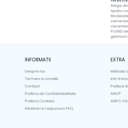
ferestr
Alege di
spațiu con
Modelel
camerele 
variantele
Profită d
geamuri
INFORMATII
EXTRA
Despre noi
Metode d
Termeni si conditii
Info tran
Contact
Politica 
Politica de Confidentialitate
ANCP
Politica Cookies
ANPC-SA
Intrebari si raspunsuri FAQ