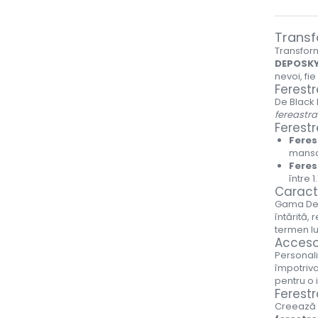
Transf
Transform
DEPOSK
nevoi, fi
Ferest
De Black 
fereastr
Ferest
Feres
mansar
Feres
între 
Caracte
Gama Dep
întărită,
termen l
Accesor
Personal
împotriva
pentru o 
Ferest
Creează u