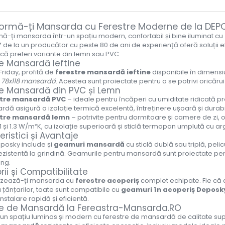
ormă-ți Mansarda cu Ferestre Moderne de la DEP
ă-ți mansarda într-un spațiu modern, confortabil și bine iluminat cu
Y
de la un producător cu peste 80 de ani de experiență oferă soluții ef
e că preferi variante din lemn sau PVC.
re Mansardă Ieftine
Friday, profită de
ferestre mansardă ieftine
disponibile în dimens
a 78x118 mansardă
. Acestea sunt proiectate pentru a se potrivi oricărui
re Mansardă din PVC și Lemn
tre mansardă PVC
– ideale pentru încăperi cu umiditate ridicată p
dă asigură o izolație termică excelentă, întreținere ușoară și durabil
tre mansardă lemn
– potrivite pentru dormitoare și camere de zi, o
1.1 și 1.3 W/m²K, cu izolație superioară și sticlă termopan umplută cu ar
ristici și Avantaje
osky include și
geamuri mansardă
cu sticlă dublă sau triplă, peli
 rezistentă la grindină. Geamurile pentru mansardă sunt proiectate pe
ung.
ii și Compatibilitate
izează-ți mansarda cu
ferestre acoperiș
complet echipate. Fie că a
 țânțarilor, toate sunt compatibile cu
geamuri în acoperiș Deposk
instalare rapidă și eficientă.
re de Mansardă la Fereastra-Mansarda.RO
n spațiu luminos și modern cu ferestre de mansardă de calitate sup