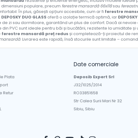
e mansardă
rezistente și eficiente energetic, inclusiv modele ideale 
n dimensiuni populare, precum
ferestre mansardă 66x118
sau
fereast
fortabil. În plus, găsești opțiuni accesibile, cum ar fi
ferestre mans
e
DEPOSKY DUO GLASS
oferă o izolație termică optimă, iar
DEPOSKY
de zi sau dormitoare, garantând un plus de confort. Dacă ai nevoie
 din PVC sunt ideale pentru băi și bucătării, rezistente la umiditate și 
e
ferestre mansardă preț redus
și completează-ți proiectul de r
 mansardă
. Livrarea este rapidă, însă stocurile sunt limitate – coma
Date comerciale
e Plata
Deposib Expert Srl
sport
J32/1025/2014
de Retur
RO33851658
Str Calea Surii Mari Nr 32
L
Sibiu, Sibiu