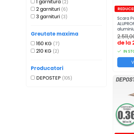
1 garnitura
(2)
2 garnituri
(6)
3 garnituri
(3)
Scara P
ALUPROFI
alumini
Greutate maxima
2.511,0
de la 
160 KG
(7)
210 KG
(2)
IN S
V
Producatori
DEPOSTEP
(105)