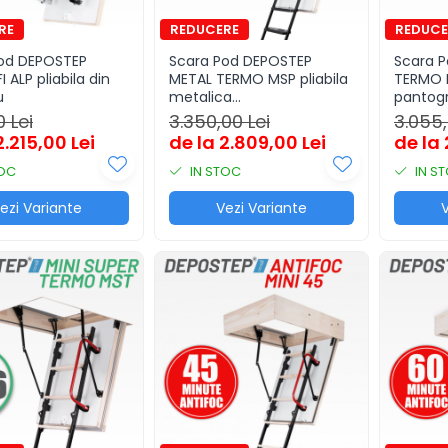
od DEPOSTEP
Scara Pod DEPOSTEP
Scara 
 ALP pliabila din
METAL TERMO MSP pliabila
TERMO F
u
metalica
pantog
supertermoizolata
superte
0 Lei
3.350,00 Lei
3.055,
2.215,00 Lei
de la 2.809,00 Lei
de la 
TOC
IN STOC
IN S
ezi Variante
Vezi Variante
V