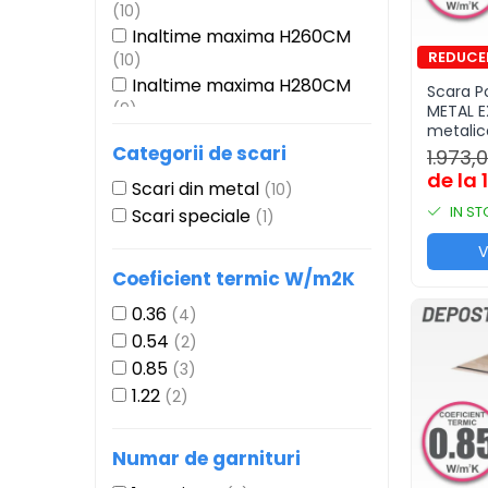
(10)
USI VIZITARE
Inaltime maxima H260CM
USI VIZITARE TERMOIZOLATOARE
(10)
Inaltime maxima H280CM
USI VIZITARE SUPER-
Scara P
TERMOIZOLATOARE
(9)
METAL E
metalic
Inaltime maxima H275 CM
USI VIZITARE ANTIFOC
Categorii de scari
1.973,0
(8)
RESIGILATE
de la 
Inaltime maxima H290CM
Scari din metal
(10)
PRODUSE
(3)
IN S
Scari speciale
(1)
BLOG
V
CONTACT
Coeficient termic W/m2K
0.36
(4)
0.54
(2)
0.85
(3)
1.22
(2)
Numar de garnituri