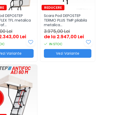
Pod DEPOSTEP
Scara Pod DEPOSTEP
LEX TFL metalica
TERMO PLUS TMP pliabila
raf
metalica
rmoizolata
supertermoizolata
00 Lei
3.975,00 Lei
2.343,00 Lei
de la 2.947,00 Lei
TOC
IN STOC
ezi Variante
Vezi Variante