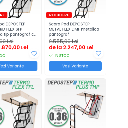
Pod DEPOSTEP
Scara Pod DEPOSTEP
RD FLEX SFP
METAL FLEX DMF metalica
a tip pantograf cu
pantograf
 lemn
00 Lei
2.555,00 Lei
1.870,00 Lei
de la 2.247,00 Lei
TOC
IN STOC
ezi Variante
Vezi Variante