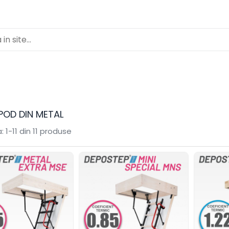
POD DIN METAL
:
1-
11
din
11
produse