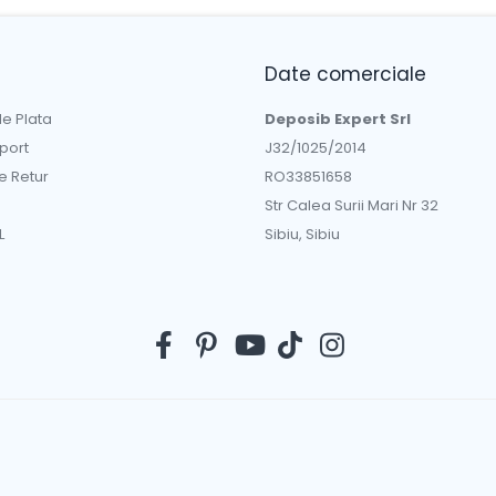
Date comerciale
e Plata
Deposib Expert Srl
sport
J32/1025/2014
de Retur
RO33851658
Str Calea Surii Mari Nr 32
L
Sibiu, Sibiu