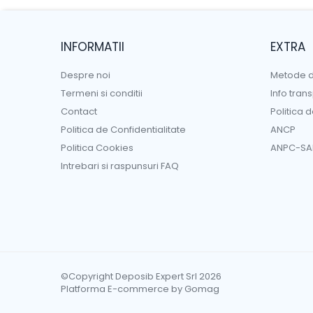
INFORMATII
EXTRA
Despre noi
Metode d
Termeni si conditii
Info tran
Contact
Politica 
Politica de Confidentialitate
ANCP
Politica Cookies
ANPC-SA
Intrebari si raspunsuri FAQ
©Copyright Deposib Expert Srl 2026
Platforma E-commerce by Gomag