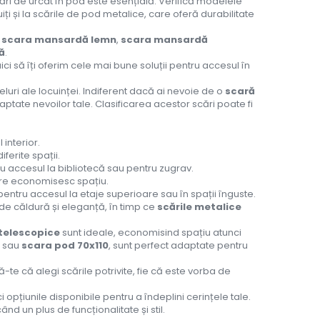
cări de urcat în pod este esențială. Verifică modelele
iți și la scările de pod metalice, care oferă durabilitate
v
scara mansardă lemn
,
scara mansardă
ă
.
i să îți oferim cele mai bune soluții pentru accesul în
veluri ale locuinței. Indiferent dacă ai nevoie de o
scară
daptate nevoilor tale. Clasificarea acestor scări poate fi
interior.
iferite spații.
ru accesul la bibliotecă sau pentru zugrav.
care economisesc spațiu.
pentru accesul la etaje superioare sau în spații înguste.
 de căldură și eleganță, în timp ce
scările metalice
 telescopice
sunt ideale, economisind spațiu atunci
sau
scara pod 70x110
, sunt perfect adaptate pentru
te că alegi scările potrivite, fie că este vorba de
i opțiunile disponibile pentru a îndeplini cerințele tale.
ând un plus de funcționalitate și stil.