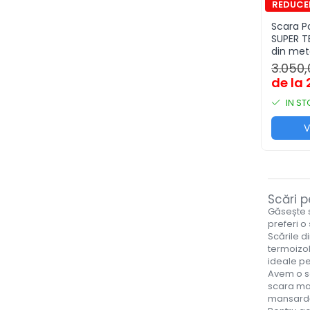
Scara Po
SUPER T
din met
3.050,
de la 
IN S
V
Scări p
Găsește 
preferi o
Scările d
termoizo
ideale pe
Avem o se
scara man
mansardă,