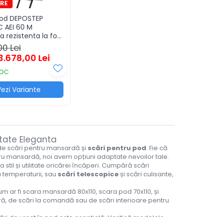
Pod DEPOSTEP
 AEI 60 M
a rezistenta la foc
ute
00 Lei
3.678,00 Lei
TOC
ezi Variante
itate Eleganta
de scări pentru mansardă și
scări pentru pod
. Fie că
tru mansardă, noi avem opțiuni adaptate nevoilor tale.
til și utilitate oricărei încăperi. Cumpără scări
 temperaturii, sau
scări telescopice
și scări culisante,
m ar fi scara mansardă 80x110, scara pod 70x110, și
ă, de scări la comandă sau de scări interioare pentru