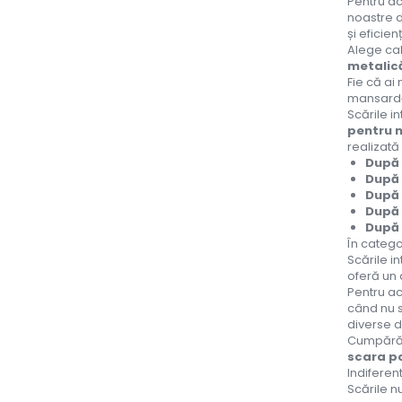
Pentru ac
noastre d
și eficien
Alege cal
metalic
Fie că ai
mansard
Scările i
pentru 
realizată
După 
După 
După
După 
După 
În categ
Scările i
oferă un 
Pentru ac
când nu s
diverse d
Cumpără s
scara p
Indiferent
Scările nu