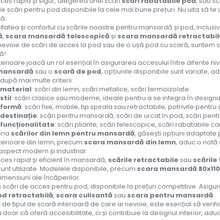
ces rapid și sigur, alegerea unei scări
scări rabatabile pod
, sau s
e scări pentru pod disponibile la cele mai bune prețuri. Nu uita să te u
ță.
itatea și confortul cu scările noastre pentru mansardă și pod, inclusi
ă
,
scara mansardă telescopică
și
scara mansardă retractabil
 nevoie de scări de acces la pod sau de o ușă pod cu scară, suntem aic
ă!
nterioare joacă un rol esențial în asigurarea accesului între diferite ni
mansardă
sau o
scară de pod
, opțiunile disponibile sunt variate, a
 după mai multe criterii:
material
: scări din lemn, scări metalice, scări termoizolate.
stil
: scări clasice sau moderne, ideale pentru a se integra în designul 
 formă
: scări fixe, mobile, tip spirala sau retractabile, potrivite pentru d
destinație
: scări pentru mansardă, scări de urcat în pod, scări pent
funcționalitate
: scări pliante, scări telescopice, scări rabatabile 
oria
scărilor din lemn pentru mansardă
, găsești opțiuni adaptate 
nterioare din lemn, precum
scara mansardă din lemn
, aduc o notă
aspect modern și industrial.
ces rapid și eficient în mansardă,
scările retractabile
sau
scările
unt utilizate. Modelele disponibile, precum
scara mansardă 80x110
imensiuni ale încăperilor.
cări de acces pentru pod, disponibile la prețuri competitive. Asigură-
od retractabilă
,
scara culisantă
sau
scara pentru mansardă
.
 de tipul de scară interioară de care ai nevoie, este esențial să verific
 doar că oferă accesibilitate, ci și contribuie la designul interior, aduc