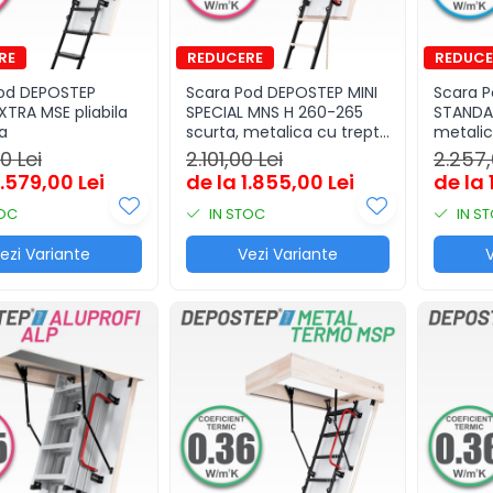
od DEPOSTEP
Scara Pod DEPOSTEP MINI
Scara 
XTRA MSE pliabila
SPECIAL MNS H 260-265
STANDA
a
scurta, metalica cu trepte
metalic
din lemn
toc de
0 Lei
2.101,00 Lei
2.257,
1.579,00 Lei
de la 1.855,00 Lei
de la 
TOC
IN STOC
IN S
ezi Variante
Vezi Variante
V