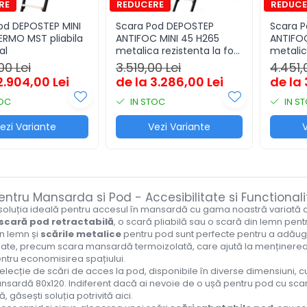
d DEPOSTEP MINI
Scara Pod DEPOSTEP
Scara 
ERMO MST pliabila
ANTIFOC MINI 45 H265
ANTIFOC
al
metalica rezistenta la foc
metalic
45 minute
60 min
00 Lei
3.519,00 Lei
4.451,
2.904,00 Lei
de la 3.286,00 Lei
de la 
TOC
IN STOC
IN S
ezi Variante
Vezi Variante
V
entru Mansarda si Pod - Accesibilitate si Functional
soluția ideală pentru accesul în mansardă cu gama noastră variată 
scară pod retractabilă
, o scară pliabilă sau o scară din lemn pen
in lemn și
scările metalice
pentru pod sunt perfecte pentru a adăuga s
late, precum scara mansardă termoizolată, care ajută la menținerea
ntru economisirea spațiului.
lecție de scări de acces la pod, disponibile în diverse dimensiuni, cu
sardă 80x120. Indiferent dacă ai nevoie de o ușă pentru pod cu scar
 găsești soluția potrivită aici.