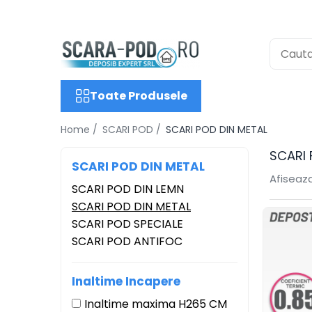
Toate Produsele
SCARI POD
Scari lemn
Toate Produsele
Scari metal
Home /
SCARI POD /
SCARI POD DIN METAL
Scari antifoc
SCARI 
Scari speciale
SCARI POD DIN METAL
Afiseaza
Scari case pasive
SCARI POD DIN LEMN
Accesorii Scari
SCARI POD DIN METAL
GEAM MANSARDA
SCARI POD SPECIALE
SCARI POD ANTIFOC
Ferestre Mansarda DEPOSKY
Ferestre Mansarda VELUX
Inaltime Incapere
Ferestre Mansarda DAKEA
Inaltime maxima H265 CM
Accesorii Ferestre