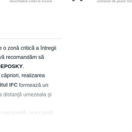
deschidere colet la livrare
comenzi de peste 500
o zonă critică a întregii
ă, vă recomandăm să
a DEPOSKY
.
 căpriori, realizarea
itul IFC
formează un
la distanţă umezeala şi
e mai simplă, mai rapidă