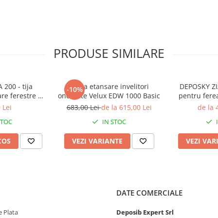
bandă autoadezivă pentru
PRODUSE SIMILARE
200 - tija
Rama etansare invelitori
DEPOSKY ZIA
-10%
are ferestre de
ondulate Velux EDW 1000 Basic
pentru fere
i rulouri
 Lei
683,00 Lei
de la 615,00 Lei
de la 
STOC
IN STOC
 care rămâne frecvent fără
COS
VEZI VARIANTE
VEZI VAR
• PEX (PELD) de densitate
DATE COMERCIALE
 Plata
Deposib Expert Srl