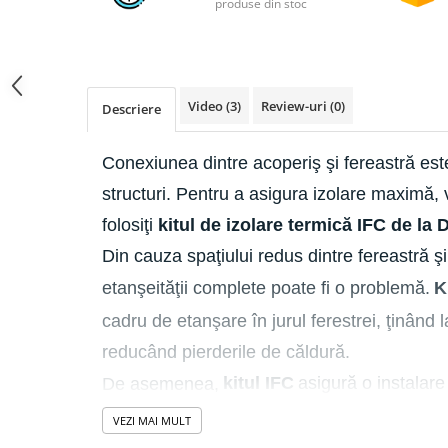
produse din stoc
Video
(3)
Review-uri
(0)
Descriere
Conexiunea dintre acoperiş şi fereastră este 
structuri. Pentru a asigura izolare maxim
folosiţi
kitul de izolare termică IFC de l
Din cauza spaţiului redus dintre fereastră şi
etanşeităţii complete poate fi o problemă.
K
cadru de etanşare în jurul ferestrei, ţinând 
reducând
pierderile de căldură.
kitul IFC
asigură o instalar
De asemenea,
şi fără defecte.
VEZI MAI MULT
Fabricat din: PEX (sau PELD) de densitate redusă.