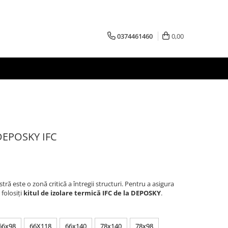
0374461460
0,00
 DEPOSKY IFC
ră este o zonă critică a întregii structuri. Pentru a asigura
folosiţi
kitul de izolare termică IFC de la DEPOSKY
.
66x98
66X118
66x140
78x140
78x98