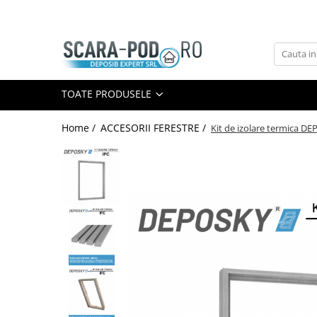
Toate Produsele
SCARI POD
TOATE PRODUSELE
Scari lemn
Scari metal
Home /
ACCESORII FERESTRE /
Kit de izolare termica D
Scari antifoc
Scari speciale
Scari case pasive
Accesorii Scari
GEAM MANSARDA
Ferestre Mansarda DEPOSKY
Ferestre Mansarda VELUX
Ferestre Mansarda DAKEA
Accesorii Ferestre