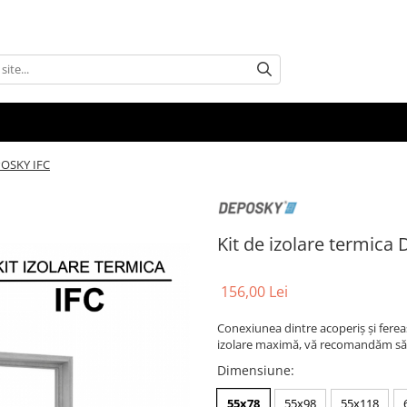
EPOSKY IFC
Kit de izolare termica
156,00 Lei
Conexiunea dintre acoperiş şi fereast
izolare maximă, vă recomandăm să 
Dimensiune
:
55x78
55x98
55x118