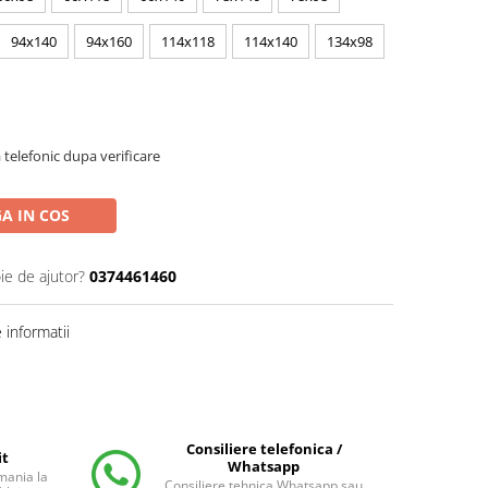
94x140
94x160
114x118
114x140
134x98
telefonic dupa verificare
A IN COS
ie de ajutor?
0374461460
informatii
Consiliere telefonica /
it
Whatsapp
mania la
Consiliere tehnica Whatsapp sau