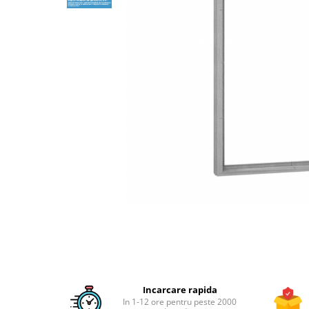
USI VIZITARE
USI VIZITARE TERMOIZOLATOARE
USI VIZITARE SUPER-
TERMOIZOLATOARE
USI VIZITARE ANTIFOC
RESIGILATE
PRODUSE
BLOG
CONTACT
Distribuie
pe
Facebook
Incarcare rapida
In 1-12 ore pentru peste 2000