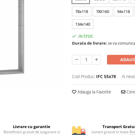
78x118
78X160
94x118
134x140
IN STOC
Durata de livrare:
se va comunica 
ADAUG
Cod Produs:
IFC 55x78
Ai nevo
Adauga la Favorite
Cere 
Livrare cu garantie
Transport Gratu
Beneficiezi gratuit de asigurare si
Livram gratuit in toata Ro