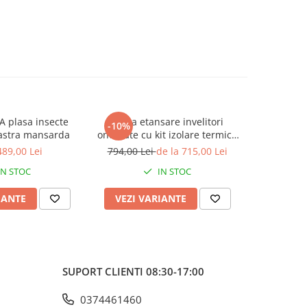
 plasa insecte
Rama etansare invelitori
Rama etans
-10%
-10%
astra mansarda
ondulate cu kit izolare termica
Velux
Velux EDW 2000 + BDX ENERGY
489,00 Lei
794,00 Lei
de la 715,00 Lei
683,00 L
IN STOC
IN STOC
IANTE
VEZI VARIANTE
VEZI 
SUPORT CLIENTI
08:30-17:00
0374461460