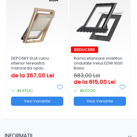
DEPOSKY DUA rulou
Rama etansare invelitori
interior fereastra
ondulate Velux EDW 1000
mansarda opac
Basic
compatibil cu DEPOSKY,
de la 367,00 Lei
683,00 Lei
Dakea, Velux
de la 615,00 Lei
IN STOC
IN STOC
Vezi Variante
Vezi Variante
INFORMATII