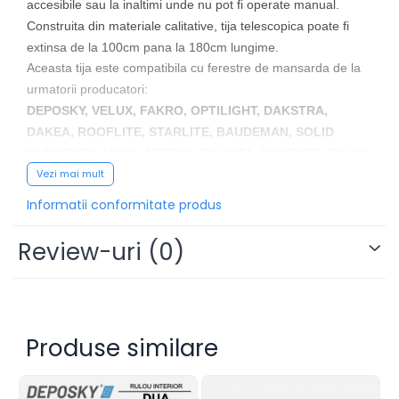
accesibile sau la inaltimi unde nu pot fi operate manual.
Construita din materiale calitative, tija telescopica poate fi
extinsa de la 100cm pana la 180cm lungime.
Aceasta tija este compatibila cu ferestre de mansarda de la
urmatorii producatori:
DEPOSKY, VELUX, FAKRO, OPTILIGHT, DAKSTRA,
DAKEA, ROOFLITE, STARLITE, BAUDEMAN, SOLID
;
ELEMENTS, ARON, ARTENS, DAKOTA, ROOFART, BALIO
Vezi mai mult
Informatii conformitate produs
Review-uri
(0)
Produse similare