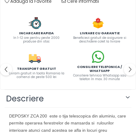
Adauga la Favorite
Cere informatii
INCARCARE RAPIDA
LIVRARE CU GARANTIE
In 1-12 ore pentru peste 2000
Beneficiezi gratuit de asigurare si
produse din stoc
deschidere colet la livrare
CONSILIERE TELEFONICA /
TRANSPORT GRATUIT
WHATSAPP
Livram gratuit in toata Romania la
Consiliere tehnica Whatsapp sau
comenzi de peste 500 lei
telefon în max. 30 minute
Descriere
DEPOSKY ZCA 200 este o tija telescopica din aluminiu, care
permite operarea ferestrelor de mansarda si rulourilor
interioare atunci cand acestea se afla in locuri greu