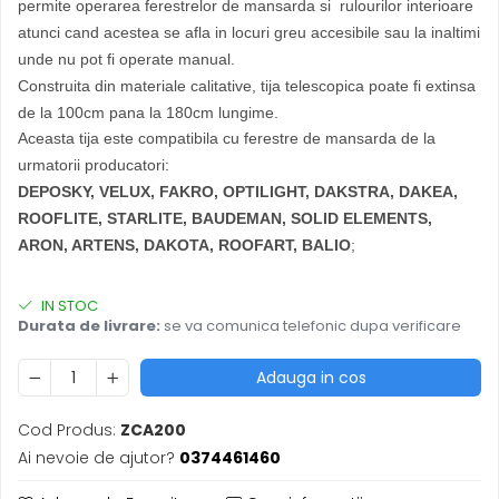
permite operarea ferestrelor de mansarda si rulourilor interioare
atunci cand acestea se afla in locuri greu accesibile sau la inaltimi
unde nu pot fi operate manual.
Construita din materiale calitative, tija telescopica poate fi extinsa
de la 100cm pana la 180cm lungime.
Aceasta tija este compatibila cu ferestre de mansarda de la
urmatorii producatori:
DEPOSKY, VELUX, FAKRO, OPTILIGHT, DAKSTRA, DAKEA,
ROOFLITE, STARLITE, BAUDEMAN, SOLID ELEMENTS,
;
ARON, ARTENS, DAKOTA, ROOFART, BALIO
IN STOC
Durata de livrare:
se va comunica telefonic dupa verificare
Adauga in cos
Cod Produs:
ZCA200
Ai nevoie de ajutor?
0374461460