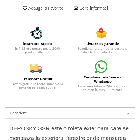
Adauga la Favorite
Cere informatii
Incarcare rapida
Livrare cu garantie
In 1-12 ore pentru peste 2000
Beneficiezi gratuit de asigurare si
produse din stoc
deschidere colet la livrare
Consiliere telefonica /
Transport Gratuit
Whatsapp
Livram gratuit in toata Romania la
Consiliere tehnica Whatsapp sau
comenzi de peste 500 lei
telefon în max. 30 minute
Descriere
DEPOSKY SSR este o roleta exterioara care se
monteaza la exteriorul ferestrelor de mansarda