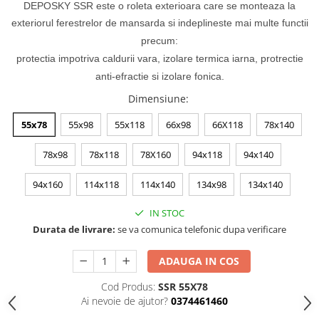
DEPOSKY SSR este o roleta exterioara care se monteaza la
exteriorul ferestrelor de mansarda si indeplineste mai multe functii
precum:
protectia impotriva caldurii vara, izolare termica iarna, protrectie
anti-efractie si izolare fonica.
Dimensiune
:
55x78
55x98
55x118
66x98
66X118
78x140
78x98
78x118
78X160
94x118
94x140
94x160
114x118
114x140
134x98
134x140
IN STOC
Durata de livrare:
se va comunica telefonic dupa verificare
ADAUGA IN COS
Cod Produs:
SSR 55X78
Ai nevoie de ajutor?
0374461460