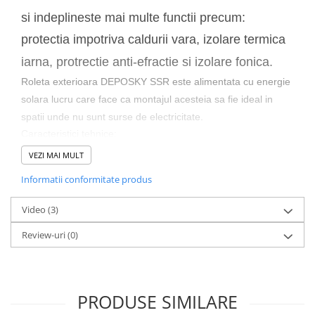
si indeplineste mai multe functii precum:
protectia impotriva caldurii vara, izolare termica
iarna, protrectie anti-efractie si izolare fonica.
Roleta exterioara DEPOSKY SSR este alimentata cu energie
solara lucru care face ca montajul acesteia sa fie ideal in
spatii unde nu sunt surse de electricitate.
Caracteristici tehnice:
roleta exterioara alimentata solar;
VEZI MAI MULT
roleta cu lamele din aluminiu dublu izolate pentru o
Informatii conformitate produs
izolare foarte eficienta;
mecanism de actionare amplasat intr-o carcasa in
Video
(3)
partea superioara a ferestrei de mansarda;
intrerupator fara fir asociat roletei care poate opera
Review-uri
(0)
pana la 200 de rolete simultan;
compatibil cu solutia de control prin telefon Somfy
TaHoma;
bateria incarcata complet poate opera pana la 100 de
PRODUSE SIMILARE
cicluri inchis-deschis;