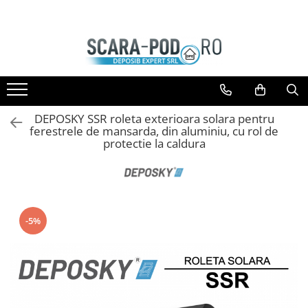
SCARI POD
GEAM MANSARDA
USI VIZITARE
Scari lemn
Ferestre Mansarda DEPOSKY
USI VIZITARE TERMOIZOLATOARE
Scari metal
Ferestre Mansarda VELUX
USI VIZITARE SUPER-
TERMOIZOLATOARE
Scari antifoc
Ferestre Mansarda DAKEA
DEPOSKY SSR roleta exterioara solara pentru
USI VIZITARE ANTIFOC
ferestrele de mansarda, din aluminiu, cu rol de
Scari speciale
Accesorii Ferestre
protectie la caldura
Scari case pasive
Accesorii Scari
-5%