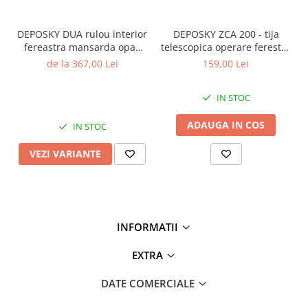
asigura izolare fonica si protectie impotriva intrari prin
efractie;
DEPOSKY DUA rulou interior
DEPOSKY ZCA 200 - tija
fereastra de mansarda poate fi deschisa atunci cand
fereastra mansarda opac
telescopica operare ferestre
ruloul este coborat;
compatibil cu DEPOSKY,
de mansarda si rulouri
de la 367,00 Lei
159,00 Lei
instalare usoara din interiorul camerei;
Dakea, Velux
poate inbunatatii cu pana la 16% izolatia termica (in
functie de fereastra si tipul de geam);
IN STOC
ADAUGA IN COS
IN STOC
VEZI VARIANTE
INFORMATII
EXTRA
DATE COMERCIALE