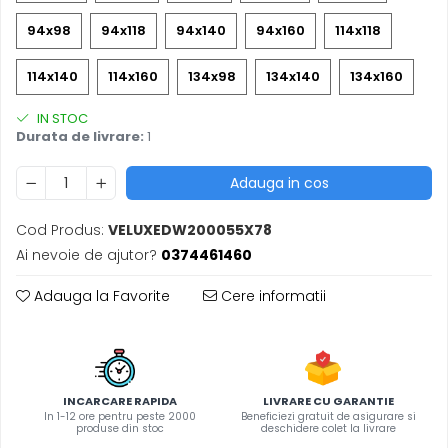
94x98
94x118
94x140
94x160
114x118
114x140
114x160
134x98
134x140
134x160
IN STOC
Durata de livrare:
1
Adauga in cos
Cod Produs:
VELUXEDW200055X78
Ai nevoie de ajutor?
0374461460
Adauga la Favorite
Cere informatii
INCARCARE RAPIDA
LIVRARE CU GARANTIE
In 1-12 ore pentru peste 2000
Beneficiezi gratuit de asigurare si
produse din stoc
deschidere colet la livrare