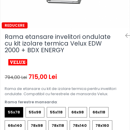
Rama etansare invelitori ondulate
cu kit izolare termica Velux EDW
2000 + BDX ENERGY
715,00 Lei
794,00 Lei
Rama de etansare cu kit de izolare termica pentru invelitori
ondulate. Compatibil cu ferestrele de mansarda Velux.
Rama ferestre mansarda
:
55x78
55x98
55x118
66x98
66x118
66x140
78x98
78x118
78x140
78x160