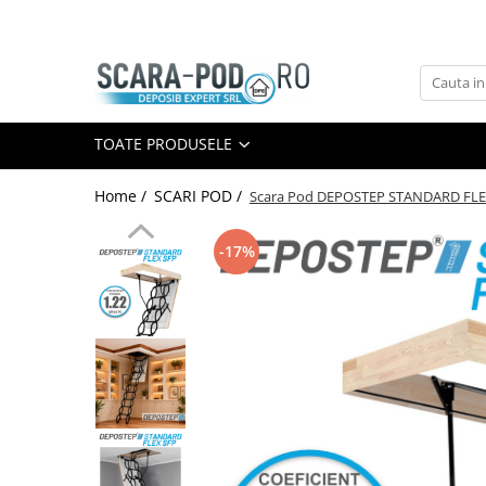
Toate Produsele
SCARI POD
TOATE PRODUSELE
Scari lemn
Scari metal
Home /
SCARI POD /
Scara Pod DEPOSTEP STANDARD FLEX 
Scari antifoc
Scari speciale
-17%
Scari case pasive
Accesorii Scari
GEAM MANSARDA
Ferestre Mansarda DEPOSKY
Ferestre Mansarda VELUX
Ferestre Mansarda DAKEA
Accesorii Ferestre