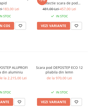
apid
protectie scara de pod
extensi
universala
ei
183,00 Lei
481,00 Lei
457,00 Lei
303,0
IN STOC
IN STOC
N COS
VEZI VARIANTE
VEZI 
POSTEP ALUPROFI
Scara pod DEPOSTEP ECO 12
Scara po
a din aluminiu
pliabila din lemn
PLUS
e la 2.215,00 Lei
de la 970,00 Lei
de l
IN STOC
IN STOC
IANTE
VEZI VARIANTE
VEZI 