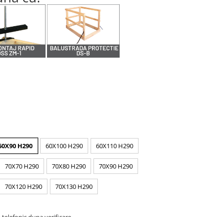
60X90 H290
60X100 H290
60X110 H290
70X70 H290
70X80 H290
70X90 H290
70X120 H290
70X130 H290
telefonic dupa verificare