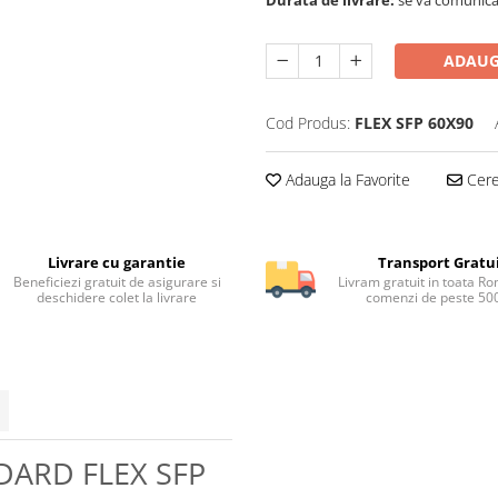
ADAUG
Cod Produs:
FLEX SFP 60X90
Adauga la Favorite
Cere 
Livrare cu garantie
Transport Gratu
Beneficiezi gratuit de asigurare si
Livram gratuit in toata Ro
deschidere colet la livrare
comenzi de peste 500
DARD FLEX SFP