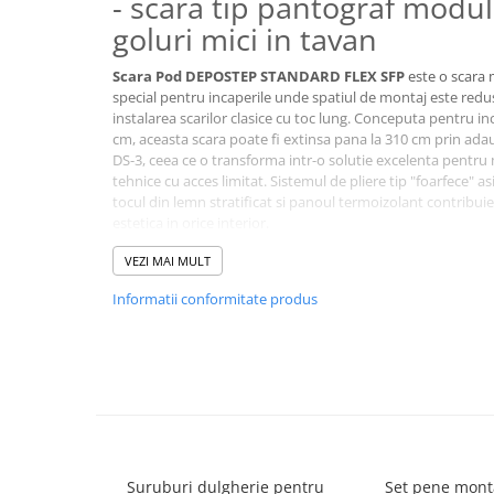
- scara tip pantograf modu
goluri mici in tavan
Scara Pod DEPOSTEP STANDARD FLEX SFP
este o scara 
special pentru incaperile unde spatiul de montaj este redus
instalarea scarilor clasice cu toc lung. Conceputa pentru in
cm, aceasta scara poate fi extinsa pana la 310 cm prin ad
DS-3, ceea ce o transforma intr-o solutie excelenta pentru 
tehnice cu acces limitat. Sistemul de pliere tip "foarfece" 
tocul din lemn stratificat si panoul termoizolant contribuie
estetica in orice interior.
VEZI MAI MULT
Informatii conformitate produs
Suruburi dulgherie pentru
Set pene montaj Depo