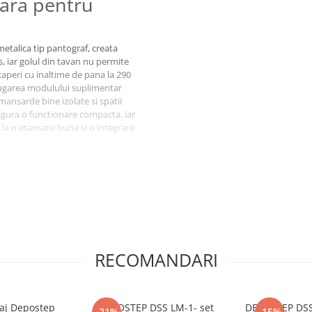
lara pentru
metalica tip pantograf, creata
, iar golul din tavan nu permite
caperi cu inaltime de pana la 290
augarea modulului suplimentar
mansarde bine izolate si spatii
asigura o functionare compacta, iar
 la o etansare buna si o integrare
RECOMANDARI
step
DEPOSTEP DSS LM-1- set
DEPOSTEP DSS 
-21%
-15%