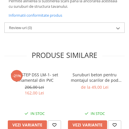
Permite alinierea si sustinerea scarii pana la ancorarea acesteaia
cu suruburi de structura tavanului.
Informatii conformitate produs
Review-uri
(0)
PRODUSE SIMILARE
DEPOSTEP DSS LM-1- set
Suruburi beton pentru
-21%
ornamental din PVC
montajul scarilor de pod
Depostep
206,00 Lei
de la 49,00 Lei
162,00 Lei
IN STOC
IN STOC
VEZI VARIANTE
VEZI VARIANTE