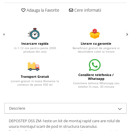
Adauga la Favorite
Cere informatii
Incarcare rapida
Livrare cu garantie
In 1-12 ore pentru peste 2000
Beneficiezi gratuit de asigurare si
produse din stoc
deschidere colet la livrare
Consiliere telefonica /
Transport Gratuit
Whatsapp
Livram gratuit in toata Romania la
Consiliere tehnica Whatsapp sau
comenzi de peste 500 lei
telefon în max. 30 minute
Descriere
DEPOSTEP DSS ZM-1este un kit de montaj rapid care are rolul de
usura montajul scarii de pod in structura tavanului.