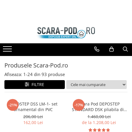
SCARI POD
GEAM MANSARDA
USI VIZITARE
Scari lemn
Ferestre Mansarda DEPOSKY
USI VIZITARE TERMOIZOLATOARE
Scari metal
Ferestre Mansarda VELUX
USI VIZITARE SUPER-
TERMOIZOLATOARE
Scari antifoc
Ferestre Mansarda DAKEA
USI VIZITARE ANTIFOC
Scari speciale
Accesorii Ferestre
Produsele Scara-Pod.ro
Scari case pasive
Afiseaza:
1-
24
din
93
produse
Accesorii Scari
FILTRE
DEPOSTEP DSS LM-1- set
Scara Pod DEPOSTEP
-21%
-17%
ornamental din PVC
STANDARD DSK pliabila din
lemn
206,00 Lei
1.460,00 Lei
162,00 Lei
de la 1.208,00 Lei