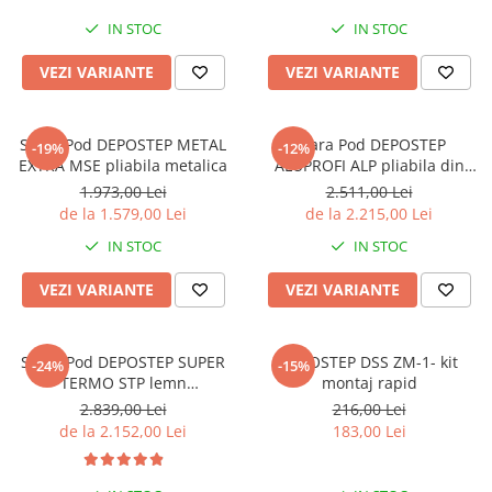
IN STOC
IN STOC
VEZI VARIANTE
VEZI VARIANTE
Scara Pod DEPOSTEP METAL
Scara Pod DEPOSTEP
-19%
-12%
EXTRA MSE pliabila metalica
ALUPROFI ALP pliabila din
aluminiu
1.973,00 Lei
2.511,00 Lei
de la 1.579,00 Lei
de la 2.215,00 Lei
IN STOC
IN STOC
VEZI VARIANTE
VEZI VARIANTE
Scara Pod DEPOSTEP SUPER
DEPOSTEP DSS ZM-1- kit
-24%
-15%
TERMO STP lemn
montaj rapid
supertermoizolata
2.839,00 Lei
216,00 Lei
de la 2.152,00 Lei
183,00 Lei