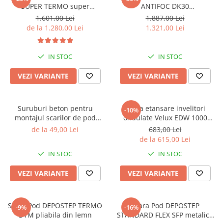
SUPER TERMO super
ANTIFOC DK30
termoizolatoare
termoizolatoare
1.601,00 Lei
1.887,00 Lei
de la 1.280,00 Lei
1.321,00 Lei
IN STOC
IN STOC
VEZI VARIANTE
VEZI VARIANTE
Suruburi beton pentru
Rama etansare invelitori
-10%
montajul scarilor de pod
ondulate Velux EDW 1000
Depostep
Basic
de la 49,00 Lei
683,00 Lei
de la 615,00 Lei
IN STOC
IN STOC
VEZI VARIANTE
VEZI VARIANTE
Scara Pod DEPOSTEP TERMO
Scara Pod DEPOSTEP
-9%
-16%
DTM pliabila din lemn
STANDARD FLEX SFP metalica