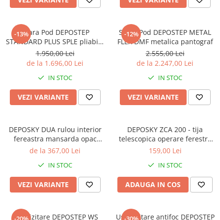
Scara Pod DEPOSTEP
Scara Pod DEPOSTEP METAL
-13%
-12%
STANDARD PLUS SPLE pliabila
FLEX DMF metalica pantograf
din lemn
1.950,00 Lei
2.555,00 Lei
de la 1.696,00 Lei
de la 2.247,00 Lei
IN STOC
IN STOC
VEZI VARIANTE
VEZI VARIANTE
DEPOSKY DUA rulou interior
DEPOSKY ZCA 200 - tija
fereastra mansarda opac
telescopica operare ferestre
compatibil cu DEPOSKY,
de mansarda si rulouri
de la 367,00 Lei
159,00 Lei
Dakea, Velux
IN STOC
IN STOC
VEZI VARIANTE
ADAUGA IN COS
Usa vizitare DEPOSTEP WS
Usa vizitare antifoc DEPOSTEP
-20%
-30%