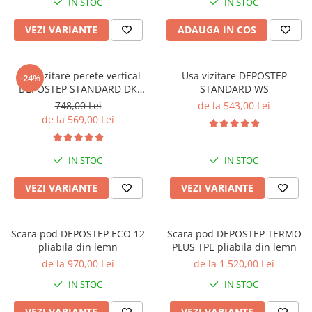
IN STOC
IN STOC
VEZI VARIANTE
ADAUGA IN COS
Usa vizitare perete vertical
Usa vizitare DEPOSTEP
-24%
DEPOSTEP STANDARD DK
STANDARD WS
termoizolatoare
748,00 Lei
de la 543,00 Lei
de la 569,00 Lei
IN STOC
IN STOC
VEZI VARIANTE
VEZI VARIANTE
Scara pod DEPOSTEP ECO 12
Scara pod DEPOSTEP TERMO
pliabila din lemn
PLUS TPE pliabila din lemn
de la 970,00 Lei
de la 1.520,00 Lei
IN STOC
IN STOC
VEZI VARIANTE
VEZI VARIANTE