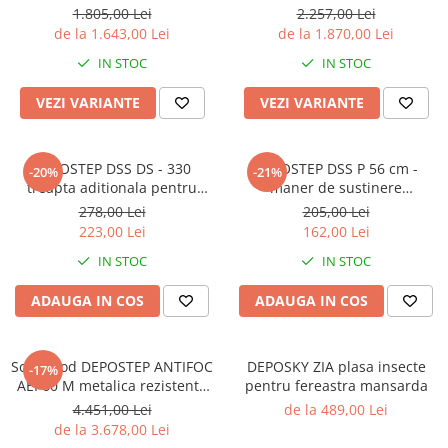
tip pantograf cu toc de lemn
1.805,00 Lei
2.257,00 Lei
de la 1.643,00 Lei
de la 1.870,00 Lei
IN STOC
IN STOC
VEZI VARIANTE
VEZI VARIANTE
DEPOSTEP DSS DS - 330
DEPOSTEP DSS P 56 cm -
-20%
-21%
treapta aditionala pentru
maner de sustinere
scara pod
suplimentar scara pod
278,00 Lei
205,00 Lei
223,00 Lei
162,00 Lei
IN STOC
IN STOC
ADAUGA IN COS
ADAUGA IN COS
Scara Pod DEPOSTEP ANTIFOC
DEPOSKY ZIA plasa insecte
-17%
AEI 60 M metalica rezistenta
pentru fereastra mansarda
la foc 60 minute
4.451,00 Lei
de la 489,00 Lei
de la 3.678,00 Lei