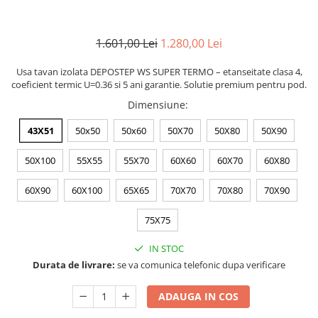
1.601,00 Lei
1.280,00 Lei
Usa tavan izolata DEPOSTEP WS SUPER TERMO – etanseitate clasa 4,
coeficient termic U=0.36 si 5 ani garantie. Solutie premium pentru pod.
Dimensiune
:
43X51
50x50
50x60
50X70
50X80
50X90
50X100
55X55
55X70
60X60
60X70
60X80
60X90
60X100
65X65
70X70
70X80
70X90
75X75
IN STOC
Durata de livrare:
se va comunica telefonic dupa verificare
ADAUGA IN COS