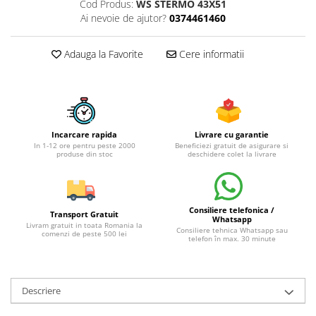
Cod Produs:
WS STERMO 43X51
Ai nevoie de ajutor?
0374461460
Adauga la Favorite
Cere informatii
Incarcare rapida
Livrare cu garantie
In 1-12 ore pentru peste 2000
Beneficiezi gratuit de asigurare si
produse din stoc
deschidere colet la livrare
Consiliere telefonica /
Transport Gratuit
Whatsapp
Livram gratuit in toata Romania la
Consiliere tehnica Whatsapp sau
comenzi de peste 500 lei
telefon în max. 30 minute
Descriere