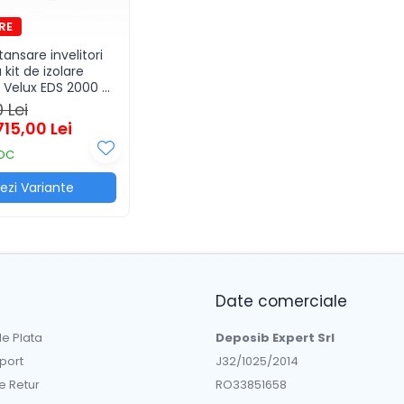
ansare invelitori
 kit de izolare
 Velux EDS 2000 +
ERGY
 Lei
715,00 Lei
TOC
ezi Variante
Date comerciale
e Plata
Deposib Expert Srl
sport
J32/1025/2014
de Retur
RO33851658