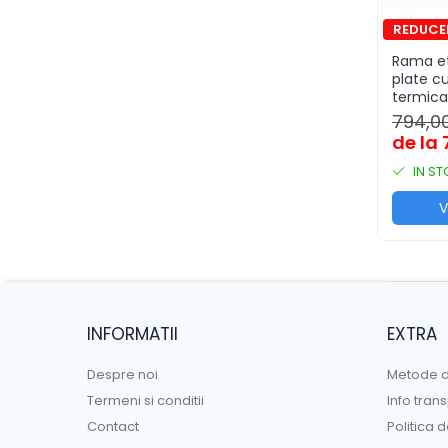
Rama et
plate cu
termica
BDX EN
794,00
de la 
IN S
V
INFORMATII
EXTRA
Despre noi
Metode d
Termeni si conditii
Info tran
Contact
Politica 