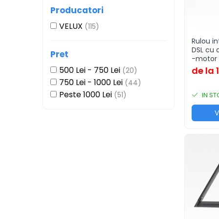
Producatori
USI VIZITARE
USI VIZITARE TERMOIZOLATOARE
VELUX
(115)
USI VIZITARE SUPER-
Rulou in
TERMOIZOLATOARE
DSL cu 
Pret
-motor 
USI VIZITARE ANTIFOC
500 Lei - 750 Lei
de la 
(20)
RESIGILATE
750 Lei - 1000 Lei
(44)
PRODUSE
Peste 1000 Lei
(51)
IN S
BLOG
V
CONTACT