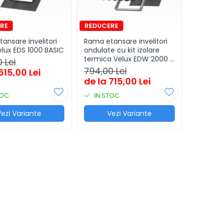
ansare invelitori
Rama etansare invelitori
elux EDS 1000 BASIC
ondulate cu kit izolare
termica Velux EDW 2000 +
 Lei
BDX ENERGY
794,00 Lei
615,00 Lei
de la 715,00 Lei
TOC
IN STOC
ezi Variante
Vezi Variante