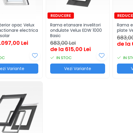
terior opac Velux
Rama etansare invelitori
Rama et
actionare electrica
ondulate Velux EDW 1000
plate V
solar
Basic
683,00
1.097,00 Lei
683,00 Lei
de la 
de la 615,00 Lei
TOC
IN STOC
IN S
ezi Variante
Vezi Variante
V