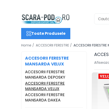
Toate Produsele
SCARI POD
Scari lemn
Toate Produsele
Scari metal
Home /
ACCESORII FERESTRE /
ACCESORII FERESTRE
Scari antifoc
ACCES
Scari speciale
ACCESORII FERESTRE
Afiseaza
Scari case pasive
MANSARDA VELUX
Accesorii Scari
ACCESORII FERESTRE
MANSARDA DEPOSKY
GEAM MANSARDA
ACCESORII FERESTRE
Ferestre Mansarda DEPOSKY
MANSARDA VELUX
Ferestre Mansarda VELUX
ACCESORII FERESTRE
Ferestre Mansarda DAKEA
MANSARDA DAKEA
Accesorii Ferestre