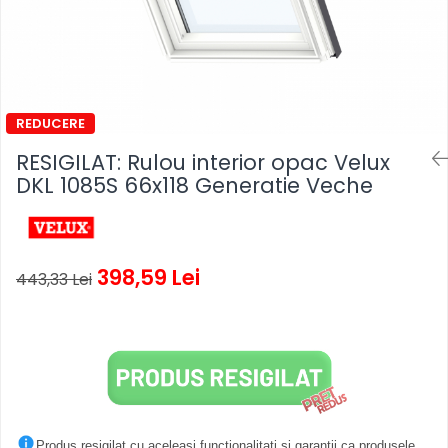
RESIGILAT: Rulou interior opac Velux
DKL 1085S 66x118 Generatie Veche
398,59 Lei
443,33 Lei
Produs resigilat cu aceleasi functionalitati si garantii ca produsele