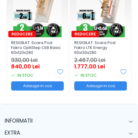
Datorita designului inteligent prin care blocheaza
lumina, acest rulou creaza conditii perfecte pentru
somn, in orice moment al zilei.
RESIGILAT: Scara Pod
RESIGILAT: Scara Pod
Fakro OptiStep OLB Basic
Fakro LTK Energy
60x120x280
60x130x280
930,00 Lei
2.467,00 Lei
840,00 Lei
1.777,00 Lei
IN STOC
IN STOC
Adauga in cos
Adauga in cos
INFORMATII
Caracteristici:
99,9% efect de intunecare
EXTRA