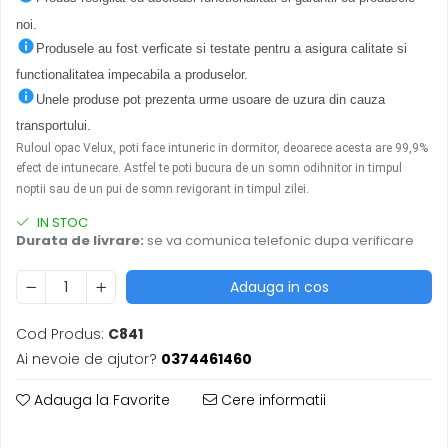
noi.
Produsele au fost verficate si testate pentru a asigura calitate si
functionalitatea impecabila a produselor.
Unele produse pot prezenta urme usoare de uzura din cauza
transportului.
Ruloul opac Velux, poti face intuneric in dormitor, deoarece acesta are 99,9%
efect de intunecare. Astfel te poti bucura de un somn odihnitor in timpul
noptii sau de un pui de somn revigorant in timpul zilei.
IN STOC
Durata de livrare:
se va comunica telefonic dupa verificare
Adauga in cos
Cod Produs:
C841
Ai nevoie de ajutor?
0374461460
Adauga la Favorite
Cere informatii