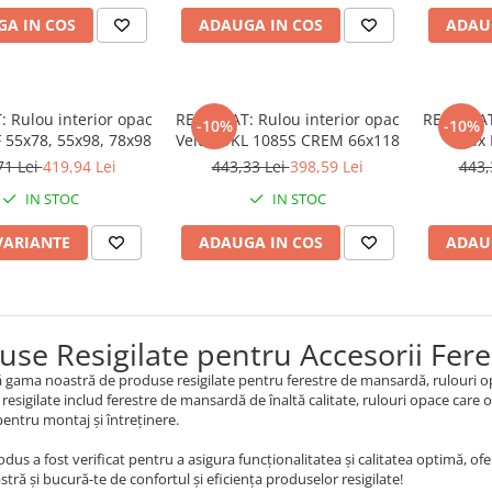
A IN COS
ADAUGA IN COS
ADAU
: Rulou interior opac
RESIGILAT: Rulou interior opac
RESIGILAT
-10%
-10%
 55x78, 55x98, 78x98
Velux DKL 1085S CREM 66x118
Velux
Ge
71 Lei
419,94 Lei
443,33 Lei
398,59 Lei
443,
IN STOC
IN STOC
VARIANTE
ADAUGA IN COS
ADAU
use Resigilate pentru Accesorii Fer
gama noastră de produse resigilate pentru ferestre de mansardă, rulouri opace
resigilate includ ferestre de mansardă de înaltă calitate, rulouri opace care o
pentru montaj și întreținere.
odus a fost verificat pentru a asigura funcționalitatea și calitatea optimă, o
stră și bucură-te de confortul și eficiența produselor resigilate!