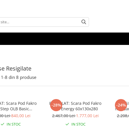
e Resigilate
1-
8
din
8
produse
AT: Scara Pod Fakro
RESIGILAT: Scara Pod Fakro
RESI
-28%
-24%
iStep OLB Basic
LTK Energy 60x130x280
mansar
60x120x280
00 Lei
840,00 Lei
2.467,00 Lei
1.777,00 Lei
2.208,
IN STOC
IN STOC