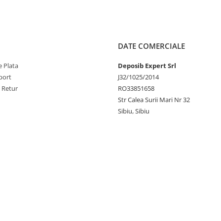
DATE COMERCIALE
 Plata
Deposib Expert Srl
port
J32/1025/2014
e Retur
RO33851658
Str Calea Surii Mari Nr 32
Sibiu, Sibiu