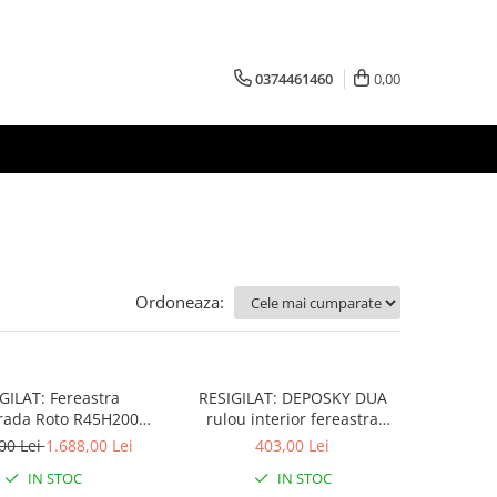
0374461460
0,00
Ordoneaza:
GILAT: Fereastra
RESIGILAT: DEPOSKY DUA
ada Roto R45H200
rulou interior fereastra
65x118
mansarda opac compatibil cu
00 Lei
1.688,00 Lei
403,00 Lei
DEPOSKY, Dakea, Velux
IN STOC
IN STOC