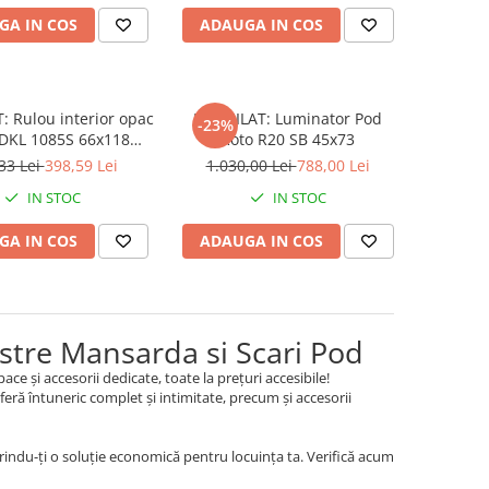
GA IN COS
ADAUGA IN COS
: Rulou interior opac
RESIGILAT: Luminator Pod
-23%
 DKL 1085S 66x118
Roto R20 SB 45x73
neratie Veche
33 Lei
398,59 Lei
1.030,00 Lei
788,00 Lei
IN STOC
IN STOC
GA IN COS
ADAUGA IN COS
estre Mansarda si Scari Pod
 și accesorii dedicate, toate la prețuri accesibile!
feră întuneric complet și intimitate, precum și accesorii
ferindu-ți o soluție economică pentru locuința ta. Verifică acum