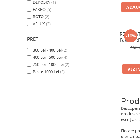
DEPOSKY
(1)
USI VIZITARE
ADAUG
FAKRO
(5)
USI VIZITARE TERMOIZOLATOARE
ROTO
(2)
VELUX
(2)
USI VIZITARE SUPER-
TERMOIZOLATOARE
RESIGILAT
-10%
PRET
Fakro ARF
USI VIZITARE ANTIFOC
466,
300 Lei - 400 Lei
(2)
RESIGILATE
400 Lei - 500 Lei
(4)
PRODUSE
750 Lei - 1000 Lei
(2)
BLOG
VEZI 
Peste 1000 Lei
(2)
CONTACT
Prod
Descoperă 
Produsele 
esențiale 
Fiecare pr
oferta noa